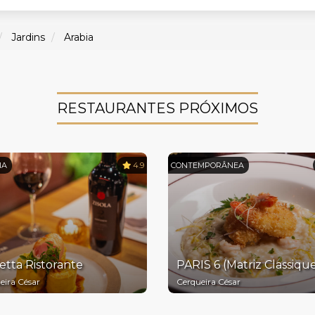
Jardins
Arabia
RESTAURANTES PRÓXIMOS
NA
4.9
CONTEMPORÂNEA
etta Ristorante
PARIS 6 (Matriz Classiqu
eira César
Cerqueira César