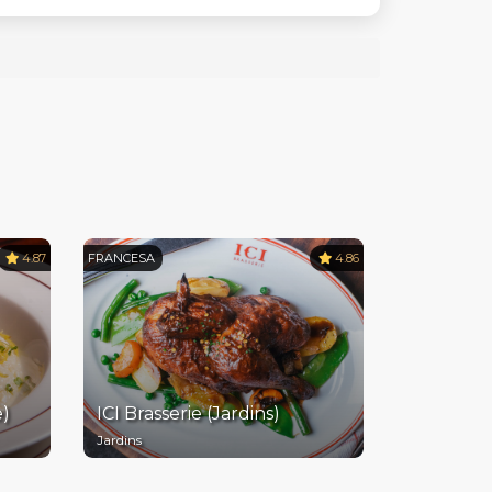
4.87
FRANCESA
4.86
e)
ICI Brasserie (Jardins)
Jardins