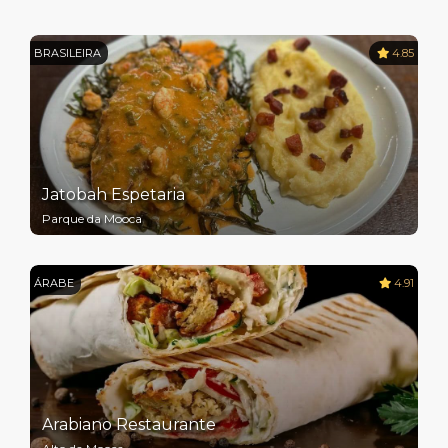
BRASILEIRA
4.85
Jatobah Espetaria
Parque da Mooca
ÁRABE
4.91
Arabiano Restaurante