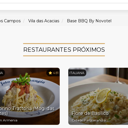
dos Campos
Vila das Acacias
Base BBQ By Novotel
RESTAURANTES PRÓXIMOS
NA
4.81
ITALIANA
rino Trattoria (Mogi das
zes)
Fiore de Basílico
m Armenia
Cidade Parquelandia