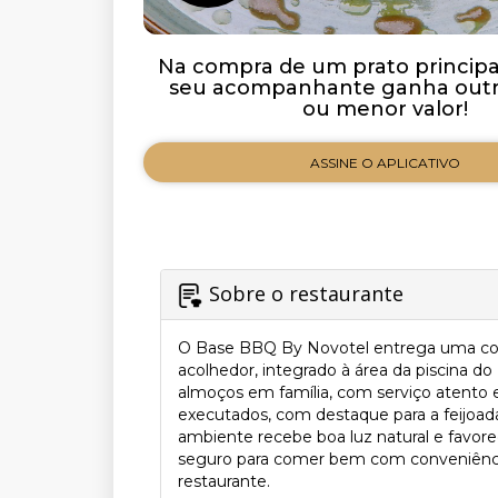
Na compra de um prato principal 
seu acompanhante ganha outro
ou menor valor!
ASSINE O APLICATIVO
Sobre o restaurante
O Base BBQ By Novotel entrega uma coz
acolhedor, integrado à área da piscina d
almoços em família, com serviço atento e 
executados, com destaque para a feijoad
ambiente recebe boa luz natural e favo
seguro para comer bem com conveniência e
restaurante.