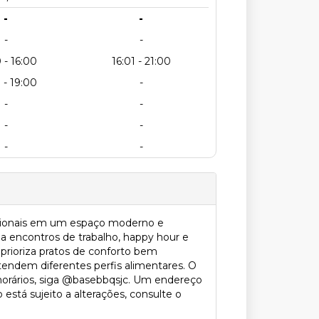
-
-
-
-
 - 16:00
16:01 - 21:00
 - 19:00
-
-
-
-
-
-
-
cionais em um espaço moderno e
 a encontros de trabalho, happy hour e
 prioriza pratos de conforto bem
endem diferentes perfis alimentares. O
horários, siga @basebbqsjc. Um endereço
stá sujeito a alterações, consulte o