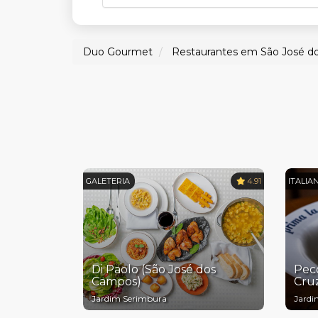
Duo Gourmet
Restaurantes em São José 
GALETERIA
4.91
ITALIA
Di Paolo (São José dos
Peco
Campos)
Cru
Jardim Serimbura
Jardi