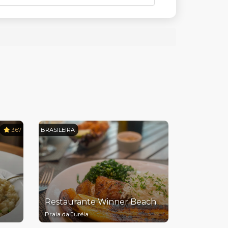
3.67
BRASILEIRA
Restaurante Winner Beach
Praia da Juréia