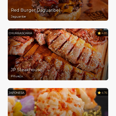
Red Burger (Jaguaribe)
Jaguaribe
CHURRASCARIA
4.85
JP Steakhouse
Pituaçu
JAPONESA
4.76