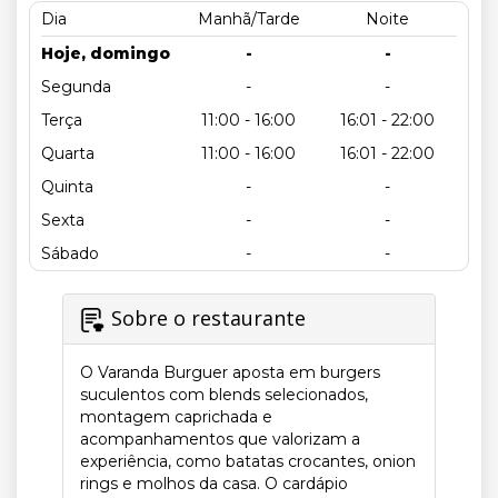
Dia
Manhã/Tarde
Noite
Hoje, domingo
-
-
Segunda
-
-
Terça
11:00 - 16:00
16:01 - 22:00
Quarta
11:00 - 16:00
16:01 - 22:00
Quinta
-
-
Sexta
-
-
Sábado
-
-
Sobre o restaurante
O Varanda Burguer aposta em burgers
suculentos com blends selecionados,
montagem caprichada e
acompanhamentos que valorizam a
experiência, como batatas crocantes, onion
rings e molhos da casa. O cardápio