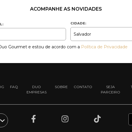
ACOMPANHE AS NOVIDADES
CIDADE:
L:
a Duo Gourmet e estou de acordo com a
Política de Privacidade
OG
FAQ
DUO
SOBRE
CONTATO
SEJA
EMPRESAS
PARCEIRO