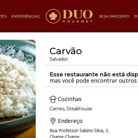
TES
EXPERIÊNCIAS
SEJA PARCEIRO
D
Carvão
Salvador
Esse restaurante não está dis
mas você pode encontrar outros 
Cozinhas
Carnes, Steakhouse
Endereço
Rua Professor Sabino Silva, 5.
Chame-Chame