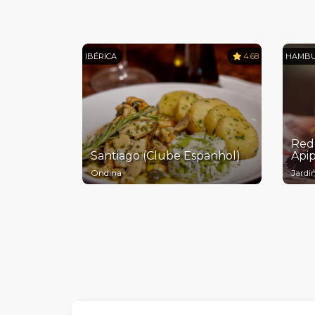
IBÉRICA
4.68
HAMBU
Red
Santiago (Clube Espanhol)
Api
Ondina
Jard