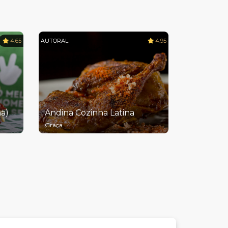
4.65
AUTORAL
4.95
a)
Andina Cozinha Latina
Graça