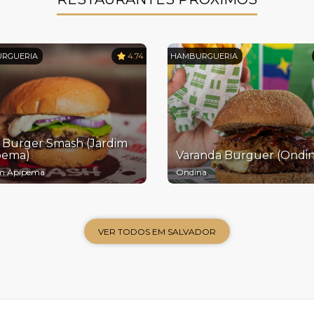
RGUERIA
4.74
HAMBURGUERIA
 Burger Smash (Jardim
pema)
Varanda Burguer (Ondin
im Apipema
Ondina
VER TODOS EM SALVADOR