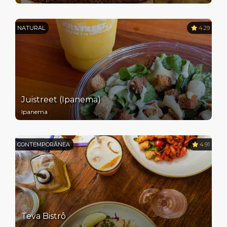
NATURAL
4.29
Juistreet (Ipanema)
Ipanema
CONTEMPORÂNEA
4.91
Teva Bistrô