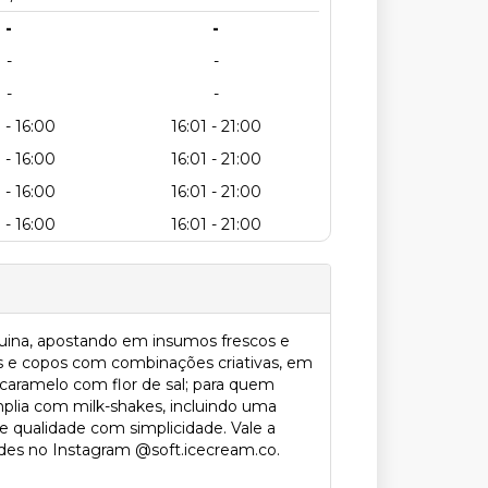
-
-
-
-
-
-
 - 16:00
16:01 - 21:00
 - 16:00
16:01 - 21:00
 - 16:00
16:01 - 21:00
 - 16:00
16:01 - 21:00
uina, apostando em insumos frescos e
as e copos com combinações criativas, em
 caramelo com flor de sal; para quem
mplia com milk-shakes, incluindo uma
e qualidade com simplicidade. Vale a
ades no Instagram @soft.icecream.co.