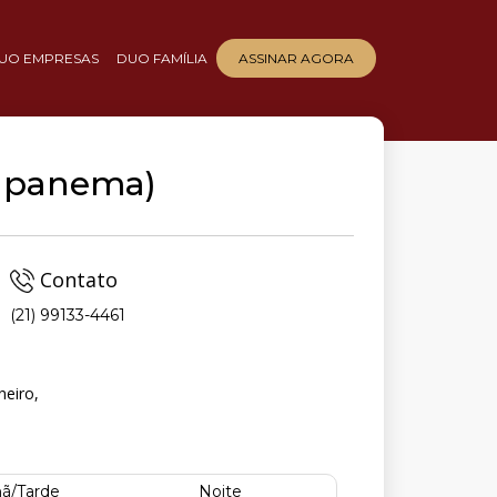
UO EMPRESAS
DUO FAMÍLIA
ASSINAR AGORA
(Ipanema)
Contato
(21) 99133-4461
neiro,
ã/Tarde
Noite