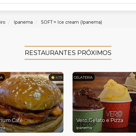
iro
Ipanema
SOFT ≈ Ice cream (Ipanema)
RESTAURANTES PRÓXIMOS
DA
4.79
GELATERIA
rium Café
Vero Gelato e Pizza
ema
Ipanema