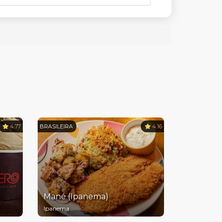
4.77
BRASILEIRA
4.16
Mané (Ipanema)
Ipanema