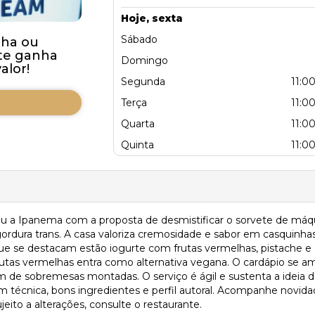
Hoje, sexta
Sábado
nha ou
te ganha
Domingo
alor!
Segunda
11:00
Terça
11:00
Quarta
11:00
Quinta
11:00
ou a Ipanema com a proposta de desmistificar o sorvete de máq
ordura trans. A casa valoriza cremosidade e sabor em casquinh
 que se destacam estão iogurte com frutas vermelhas, pistache e
rutas vermelhas entra como alternativa vegana. O cardápio se a
 de sobremesas montadas. O serviço é ágil e sustenta a ideia d
m técnica, bons ingredientes e perfil autoral. Acompanhe novid
eito a alterações, consulte o restaurante.