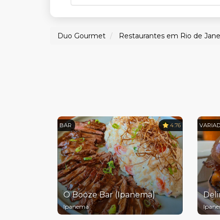
Duo Gourmet
Restaurantes em Rio de Jane
BAR
4.76
VARIA
O Booze Bar (Ipanema)
Deli
Ipanema
Ipan