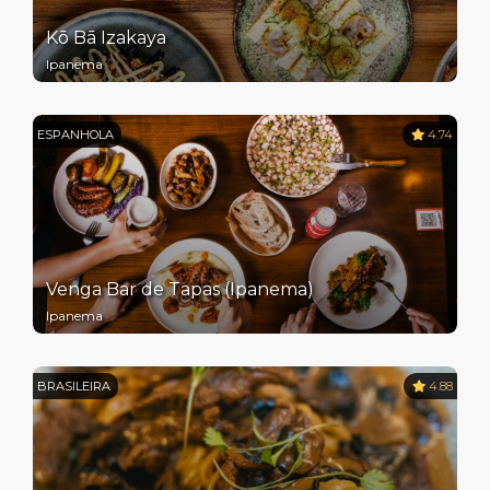
Kō Bā Izakaya
Ipanema
ESPANHOLA
4.74
Venga Bar de Tapas (Ipanema)
Ipanema
BRASILEIRA
4.88