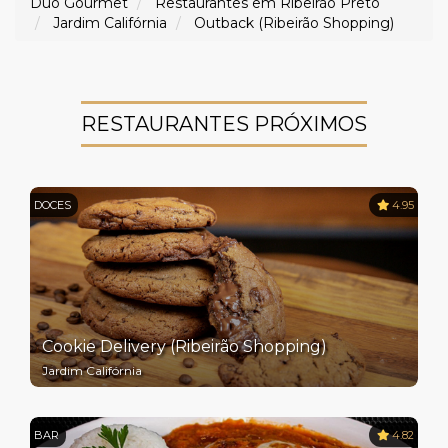
Duo Gourmet
Restaurantes em Ribeirão Preto
Jardim Califórnia
Outback (Ribeirão Shopping)
RESTAURANTES PRÓXIMOS
DOCES
4.95
Cookie Delivery (Ribeirão Shopping)
Jardim Califórnia
BAR
4.82