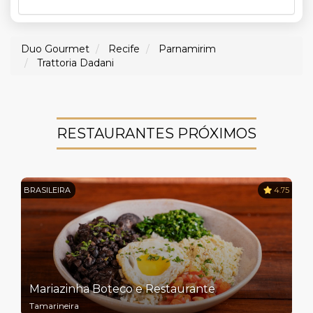
Duo Gourmet
Recife
Parnamirim
Trattoria Dadani
RESTAURANTES PRÓXIMOS
BRASILEIRA
4.75
Mariazinha Boteco e Restaurante
Tamarineira