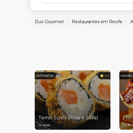
Duo Gourmet
Restaurantes em Recife
A
JAPONESA
4.7
HAMBU
Temix Sushi (Rosa e Silva)
Flor
Graças
Graça