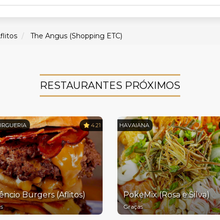
flitos
The Angus (Shopping ETC)
RESTAURANTES PRÓXIMOS
RGUERIA
4.21
HAVAIANA
êncio Burgers (Aflitos)
PokeMix (Rosa e Silva)
s
Graças