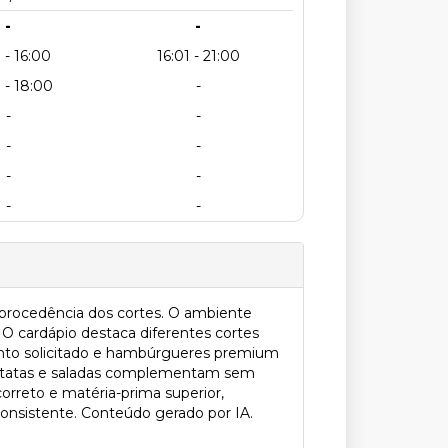
-
-
 - 16:00
16:01 - 21:00
 - 18:00
-
-
-
-
-
-
-
-
-
 procedência dos cortes. O ambiente
 O cardápio destaca diferentes cortes
onto solicitado e hambúrgueres premium
batatas e saladas complementam sem
orreto e matéria-prima superior,
onsistente. Conteúdo gerado por IA.