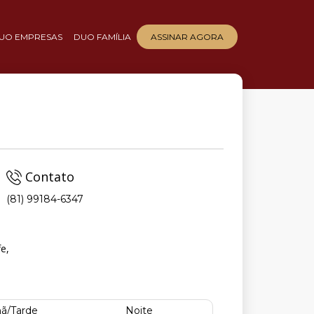
UO EMPRESAS
DUO FAMÍLIA
ASSINAR AGORA
Contato
(81) 99184-6347
e,
ã/Tarde
Noite