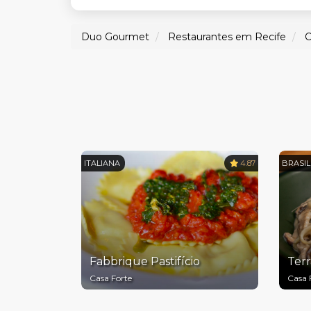
Duo Gourmet
Restaurantes em Recife
C
ITALIANA
4.87
BRASIL
Fabbrique Pastifício
Terr
Casa Forte
Casa 