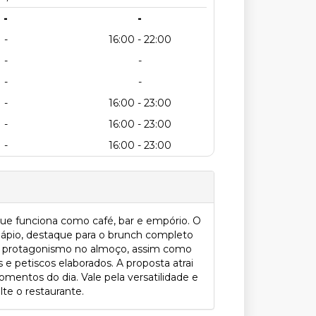
-
-
-
16:00 - 22:00
-
-
-
-
-
16:00 - 23:00
-
16:00 - 23:00
-
16:00 - 23:00
e funciona como café, bar e empório. O
dápio, destaque para o brunch completo
am protagonismo no almoço, assim como
 e petiscos elaborados. A proposta atrai
mentos do dia. Vale pela versatilidade e
te o restaurante.