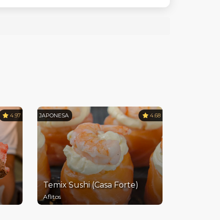
4.97
JAPONESA
4.68
Temix Sushi (Casa Forte)
Aflitos