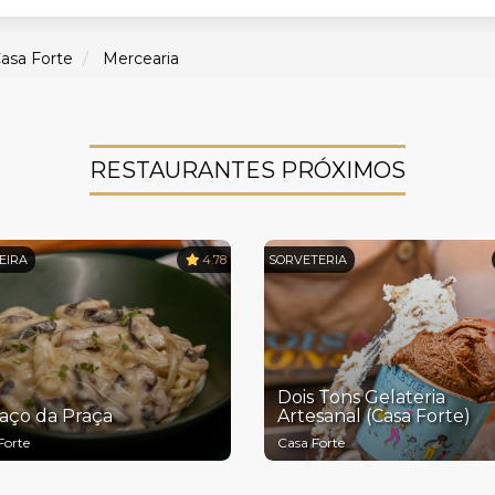
asa Forte
Mercearia
RESTAURANTES PRÓXIMOS
EIRA
4.78
SORVETERIA
Dois Tons Gelateria
aço da Praça
Artesanal (Casa Forte)
Forte
Casa Forte