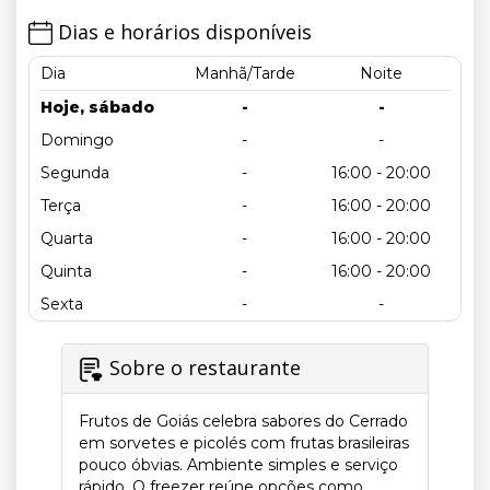
Dias e horários disponíveis
Dia
Manhã/Tarde
Noite
Hoje, sábado
-
-
Domingo
-
-
Segunda
-
16:00 - 20:00
Terça
-
16:00 - 20:00
Quarta
-
16:00 - 20:00
Quinta
-
16:00 - 20:00
Sexta
-
-
Sobre o restaurante
Frutos de Goiás celebra sabores do Cerrado
em sorvetes e picolés com frutas brasileiras
pouco óbvias. Ambiente simples e serviço
rápido. O freezer reúne opções como