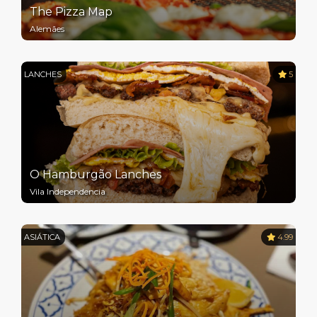
The Pizza Map
Alemães
LANCHES
5
O Hamburgão Lanches
Vila Independencia
ASIÁTICA
4.99