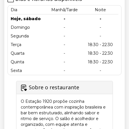
Dia
Manhã/Tarde
Noite
Hoje, sábado
-
-
Domingo
-
-
Segunda
-
-
Terça
-
18:30 - 22:30
Quarta
-
18:30 - 22:30
Quinta
-
18:30 - 22:30
Sexta
-
-
Sobre o restaurante
O Estação 1920 propõe cozinha
contemporânea com inspiração brasileira e
bar bem estruturado, alinhando sabor e
ritmo de serviço. O salão é acolhedor e
organizado, com equipe atenta e