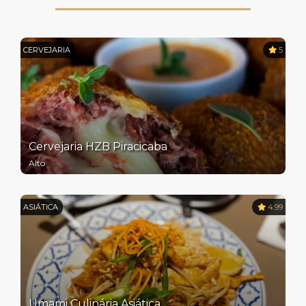
CERVEJARIA
5
Cervejaria HZB Piracicaba
Alto
ASIÁTICA
4.99
Umami Culinária Asiática