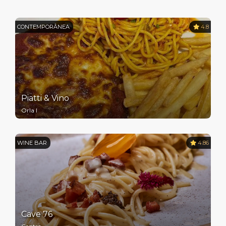
CONTEMPORÂNEA
4.8
Piatti & Vino
Orla I
WINE BAR
4.86
Cave 76