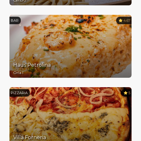
Centro
BAR
4.67
Haus Petrolina
Orla I
PIZZARIA
5
Villa Forneria