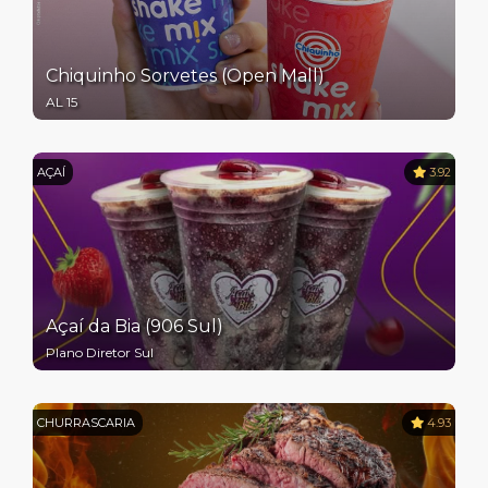
Chiquinho Sorvetes (Open Mall)
AL 15
AÇAÍ
3.92
Açaí da Bia (906 Sul)
Plano Diretor Sul
CHURRASCARIA
4.93