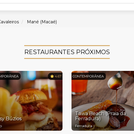
avaleiros
Mané (Macaé)
RESTAURANTES PRÓXIMOS
MPORÂNEA
4.67
CONTEMPORÂNEA
Tawa Beach (Praia da
sy Búzios
Ferradura)
o
Ferradura