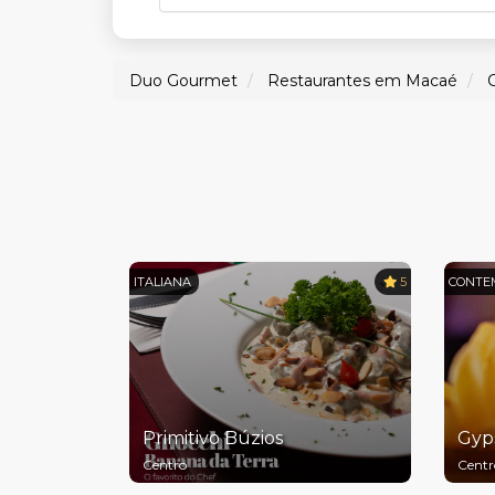
Duo Gourmet
Restaurantes em Macaé
C
ITALIANA
5
CONTE
Primitivo Búzios
Gyp
Centro
Centr