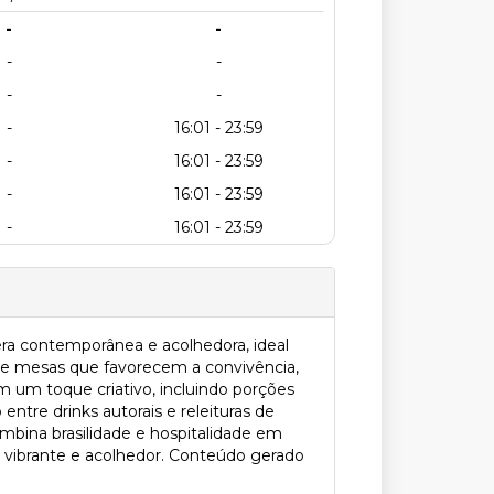
-
-
-
-
-
-
-
16:01 - 23:59
-
16:01 - 23:59
-
16:01 - 23:59
-
16:01 - 23:59
ra contemporânea e acolhedora, ideal
o e mesas que favorecem a convivência,
m um toque criativo, incluindo porções
ntre drinks autorais e releituras de
bina brasilidade e hospitalidade em
 vibrante e acolhedor. Conteúdo gerado