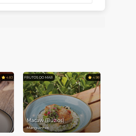
4.83
FRUTOS DO MAR
4.98
Macaw (Búzios)
Manguinhos