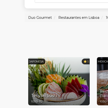
Duo Gourmet
Restaurantes em Lisboa
1
JAPONESA
5
MEXIC
Res
Teriyaki Sushi
(Sa
1050-112
1050