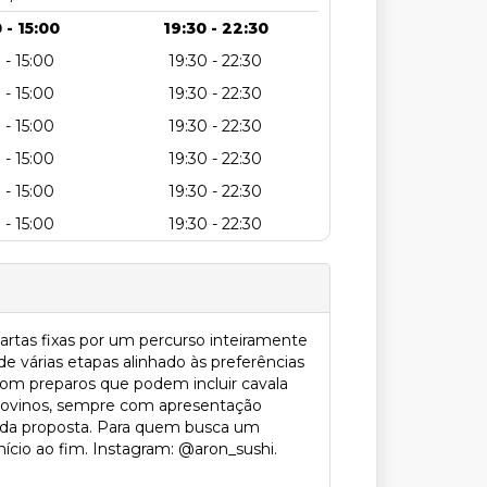
 - 15:00
19:30 - 22:30
 - 15:00
19:30 - 22:30
 - 15:00
19:30 - 22:30
 - 15:00
19:30 - 22:30
 - 15:00
19:30 - 22:30
 - 15:00
19:30 - 22:30
 - 15:00
19:30 - 22:30
rtas fixas por um percurso inteiramente
 várias etapas alinhado às preferências
 com preparos que podem incluir cavala
 bovinos, sempre com apresentação
vo da proposta. Para quem busca um
nício ao fim. Instagram: @aron_sushi.