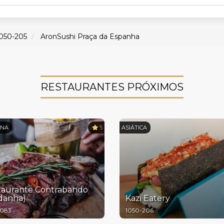
050-205
AronSushi Praça da Espanha
RESTAURANTES PRÓXIMOS
ANA
5
ASIÁTICA
taurante Contrabando
ldanha)
Kazi Eatery
-083
1050-206