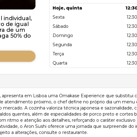
Hoje, quinta
12:30
Sexta
12:30
individual,
 de igual
Sábado
12:30
ra de um
aga 50% do
Domingo
12:30
Segunda
12:30
Terça
12:30
Quarta
12:30
 apresenta em Lisboa uma Omakase Experience que substitui ca
de atendimento próximo, o chef define no próprio dia um menu de
o mercado. A cozinha valoriza técnica japonesa e sazonalidade,
aldos quentes, além de especialidades de porco preto e cortes
com ritmo e atenção aos detalhes, reforçando o caráter exclusi
atividade, o Aron Sushi oferece uma jornada que surpreende do i
eito a alterações, consulte o restaurante.