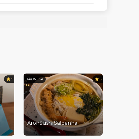
5
JAPONESA
5
AronSushi Saldanha