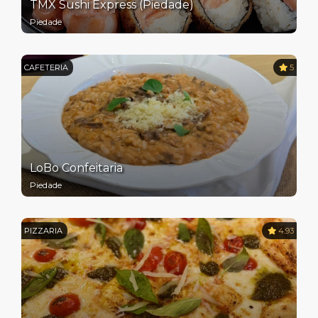
TMX Sushi Express (Piedade)
Piedade
CAFETERIA
5
LoBo Confeitaria
Piedade
PIZZARIA
4.93