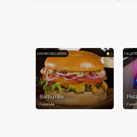
HAMBURGUERIA
5
GELATE
Balburdia
Pist
Fazenda
Faze