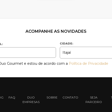
ACOMPANHE AS NOVIDADES
CIDADE:
L:
a Duo Gourmet e estou de acordo com a
Política de Privacidade
OG
FAQ
DUO
SOBRE
CONTATO
SEJA
EMPRESAS
PARCEIRO