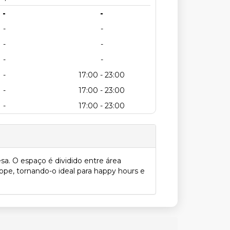
-
-
-
-
-
-
-
-
-
17:00 - 23:00
-
17:00 - 23:00
-
17:00 - 23:00
esa. O espaço é dividido entre área
pe, tornando-o ideal para happy hours e