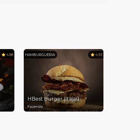
4.88
HAMBURGUERIA
4.93
HBest Burger (Itajaí)
Fazenda