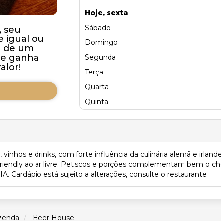
Hoje, sexta
Sábado
, seu
 igual ou
Domingo
a de um
te ganha
Segunda
alor!
Terça
Quarta
Quinta
vinhos e drinks, com forte influência da culinária alemã e irland
iendly ao ar livre. Petiscos e porções complementam bem o cho
A. Cardápio está sujeito a alterações, consulte o restaurante
zenda
Beer House