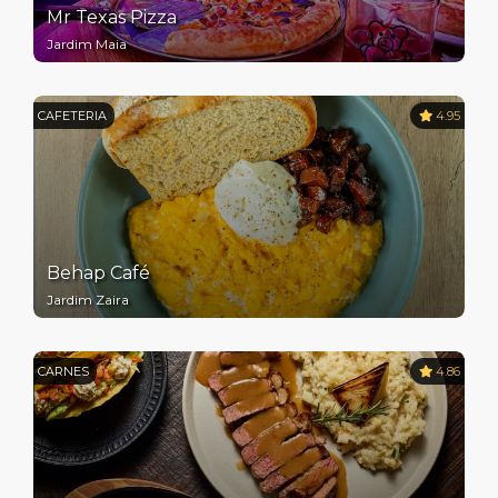
Mr Texas Pizza
Jardim Maia
CAFETERIA
4.95
Behap Café
Jardim Zaira
CARNES
4.86