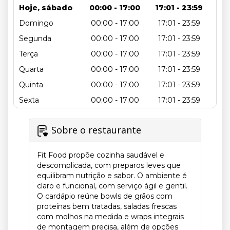
Hoje, sábado
00:00 - 17:00
17:01 - 23:59
Domingo
00:00 - 17:00
17:01 - 23:59
Segunda
00:00 - 17:00
17:01 - 23:59
Terça
00:00 - 17:00
17:01 - 23:59
Quarta
00:00 - 17:00
17:01 - 23:59
Quinta
00:00 - 17:00
17:01 - 23:59
Sexta
00:00 - 17:00
17:01 - 23:59
Sobre o restaurante
Fit Food propõe cozinha saudável e
descomplicada, com preparos leves que
equilibram nutrição e sabor. O ambiente é
claro e funcional, com serviço ágil e gentil.
O cardápio reúne bowls de grãos com
proteínas bem tratadas, saladas frescas
com molhos na medida e wraps integrais
de montagem precisa, além de opções