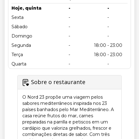
Hoje, quinta
-
-
Sexta
-
-
Sábado
-
-
Domingo
-
-
Segunda
-
18:00 - 23:00
Terça
-
18:00 - 23:00
Quarta
-
-
Sobre o restaurante
O Nord 23 propõe uma viagem pelos
sabores mediterrâneos inspirada nos 23
países banhados pelo Mar Mediterrâneo. A
casa reúne frutos do mar, carnes
preparadas na parrilla e petiscos em um
cardápio que valoriza grelhados, frescor e
combinações diretas de sabor. Com três