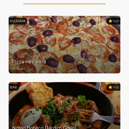
PIZZARIA
4.83
Pizza na Pedra
St. Sul
BAR
4.82
Nosso Boteco (Jardim Goiás)