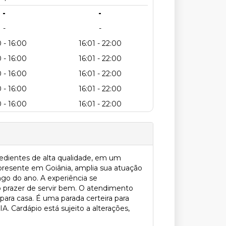
-
-
-
-
 - 16:00
16:01 - 22:00
 - 16:00
16:01 - 22:00
 - 16:00
16:01 - 22:00
 - 16:00
16:01 - 22:00
 - 16:00
16:01 - 22:00
gredientes de alta qualidade, em um
presente em Goiânia, amplia sua atuação
ngo do ano. A experiência se
 prazer de servir bem. O atendimento
para casa. É uma parada certeira para
 Cardápio está sujeito a alterações,