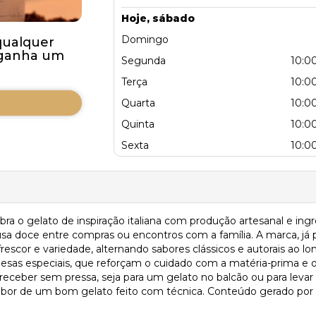
Hoje, sábado
Domingo
qualquer
 ganha um
Segunda
10:00
Terça
10:00
Quarta
10:00
Quinta
10:00
Sexta
10:00
bra o gelato de inspiração italiana com produção artesanal e in
a doce entre compras ou encontros com a família. A marca, já 
escor e variedade, alternando sabores clássicos e autorais ao lo
sas especiais, que reforçam o cuidado com a matéria-prima e o
receber sem pressa, seja para um gelato no balcão ou para levar 
or de um bom gelato feito com técnica. Conteúdo gerado por IA.