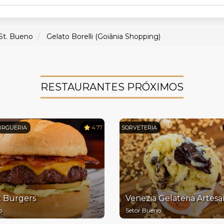
St. Bueno
Gelato Borelli (Goiânia Shopping)
RESTAURANTES PRÓXIMOS
RGUERIA
4.77
SORVETERIA
t Burgers
Venezia Gelateria Artesa
o
Setor Bueno