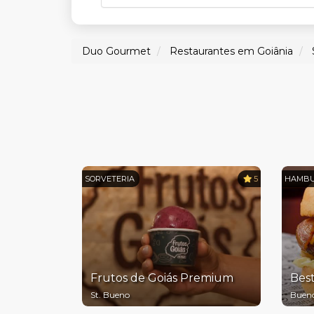
Duo Gourmet
Restaurantes em Goiânia
SORVETERIA
5
HAMBU
Frutos de Goiás Premium
Bes
St. Bueno
Buen