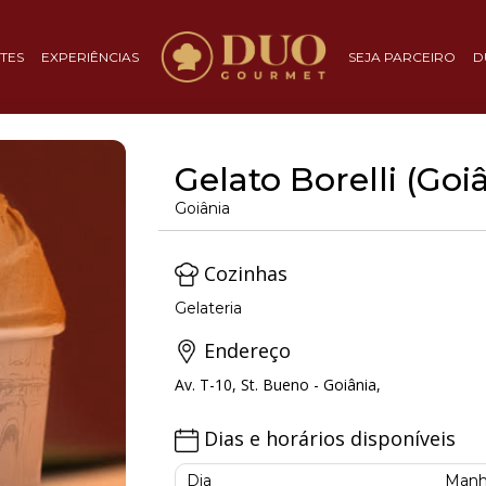
TES
EXPERIÊNCIAS
SEJA PARCEIRO
D
Gelato Borelli (Go
Goiânia
Cozinhas
Gelateria
Endereço
Av. T-10, St. Bueno - Goiânia,
Dias e horários disponíveis
Dia
Manh