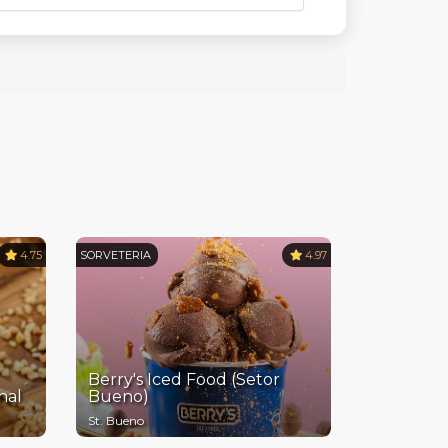
4.75
SORVETERIA
4.97
Berry's Iced Food (Setor
nal
Bueno)
St. Bueno