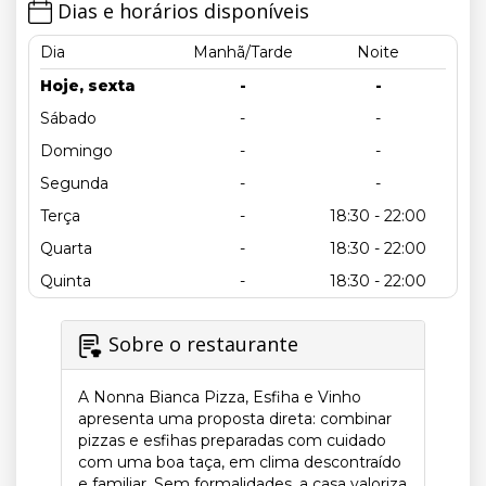
Dias e horários disponíveis
Dia
Manhã/Tarde
Noite
Hoje, sexta
-
-
Sábado
-
-
Domingo
-
-
Segunda
-
-
Terça
-
18:30 - 22:00
Quarta
-
18:30 - 22:00
Quinta
-
18:30 - 22:00
Sobre o restaurante
A Nonna Bianca Pizza, Esfiha e Vinho
apresenta uma proposta direta: combinar
pizzas e esfihas preparadas com cuidado
com uma boa taça, em clima descontraído
e familiar. Sem formalidades, a casa valoriza