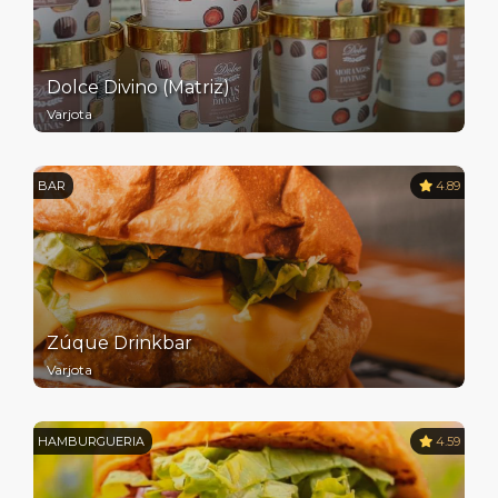
Dolce Divino (Matriz)
Varjota
BAR
4.89
Zúque Drinkbar
Varjota
HAMBURGUERIA
4.59