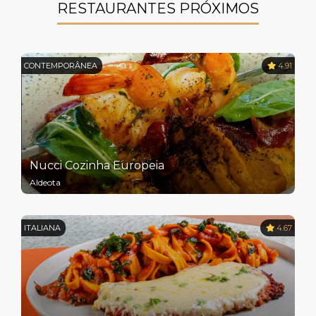
RESTAURANTES PRÓXIMOS
CONTEMPORÂNEA
4.91
Nucci Cozinha Europeia
Aldeota
ITALIANA
4.67