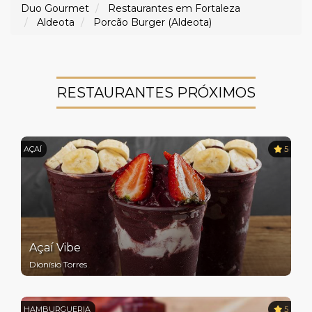
Duo Gourmet
Restaurantes em Fortaleza
Aldeota
Porcão Burger (Aldeota)
RESTAURANTES PRÓXIMOS
AÇAÍ
5
Açaí Vibe
Dionísio Torres
HAMBURGUERIA
5