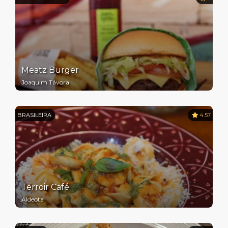
Meatz Burger
Joaquim Távora
BRASILEIRA
4.57
Terroir Café
Aldeota