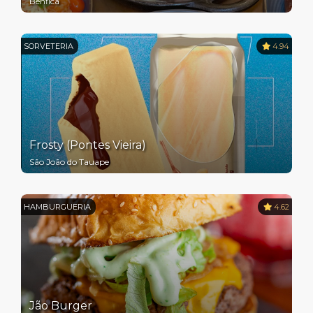
Benfica
SORVETERIA
4.94
Frosty (Pontes Vieira)
São João do Tauape
HAMBURGUERIA
4.62
Jão Burger