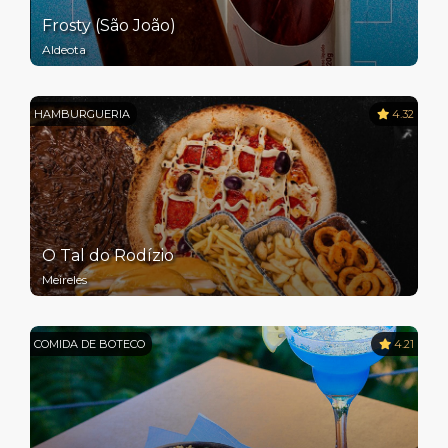
Frosty (São João)
Aldeota
HAMBURGUERIA
4.32
O Tal do Rodízio
Meireles
COMIDA DE BOTECO
4.21