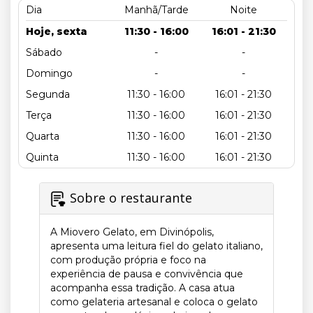
Dia
Manhã/Tarde
Noite
Hoje, sexta
11:30 - 16:00
16:01 - 21:30
Sábado
-
-
Domingo
-
-
Segunda
11:30 - 16:00
16:01 - 21:30
Terça
11:30 - 16:00
16:01 - 21:30
Quarta
11:30 - 16:00
16:01 - 21:30
Quinta
11:30 - 16:00
16:01 - 21:30
Sobre o restaurante
A Miovero Gelato, em Divinópolis,
apresenta uma leitura fiel do gelato italiano,
com produção própria e foco na
experiência de pausa e convivência que
acompanha essa tradição. A casa atua
como gelateria artesanal e coloca o gelato