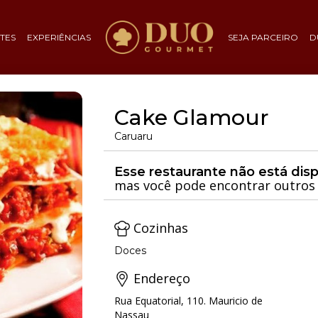
TES
EXPERIÊNCIAS
SEJA PARCEIRO
D
Cake Glamour
Caruaru
Esse restaurante não está dis
mas você pode encontrar outros 
Cozinhas
Doces
Endereço
Rua Equatorial, 110. Mauricio de
Nassau