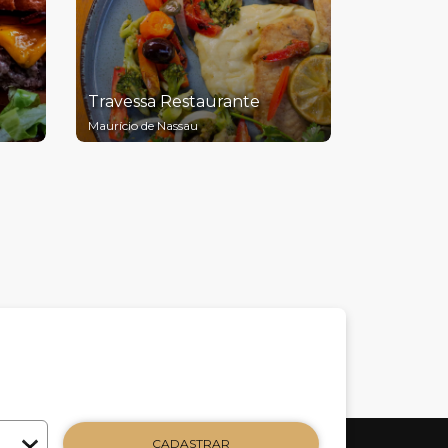
Travessa Restaurante
Maurício de Nassau
CADASTRAR