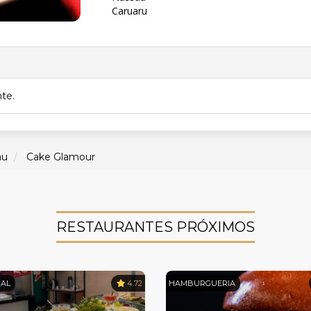
Caruaru
nte.
au
Cake Glamour
RESTAURANTES PRÓXIMOS
NAL
4.72
HAMBURGUERIA