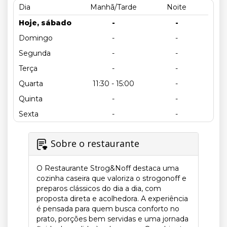
Dia
Manhã/Tarde
Noite
Hoje, sábado
-
-
Domingo
-
-
Segunda
-
-
Terça
-
-
Quarta
11:30 - 15:00
-
Quinta
-
-
Sexta
-
-
Sobre o restaurante
O Restaurante Strog&Noff destaca uma
cozinha caseira que valoriza o strogonoff e
preparos clássicos do dia a dia, com
proposta direta e acolhedora. A experiência
é pensada para quem busca conforto no
prato, porções bem servidas e uma jornada