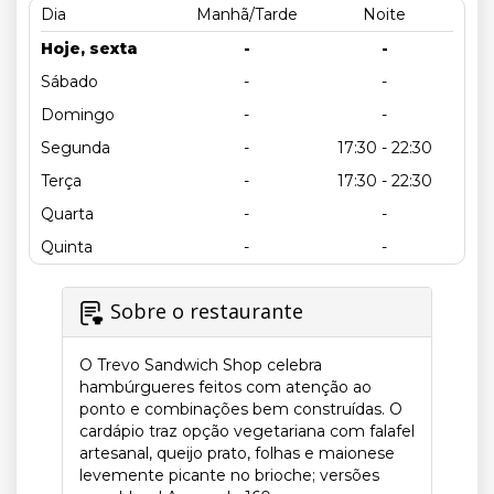
Dia
Manhã/Tarde
Noite
Hoje, sexta
-
-
Sábado
-
-
Domingo
-
-
Segunda
-
17:30 - 22:30
Terça
-
17:30 - 22:30
Quarta
-
-
Quinta
-
-
Sobre o restaurante
O Trevo Sandwich Shop celebra
hambúrgueres feitos com atenção ao
ponto e combinações bem construídas. O
cardápio traz opção vegetariana com falafel
artesanal, queijo prato, folhas e maionese
levemente picante no brioche; versões