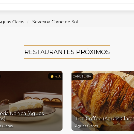
Águas Claras
Severina Carne de Sol
RESTAURANTES PRÓXIMOS
4.88
CAFETERIA
eria Nanica (Águas
as)
The Coffee (Águas Claras
 Claras
Águas Claras