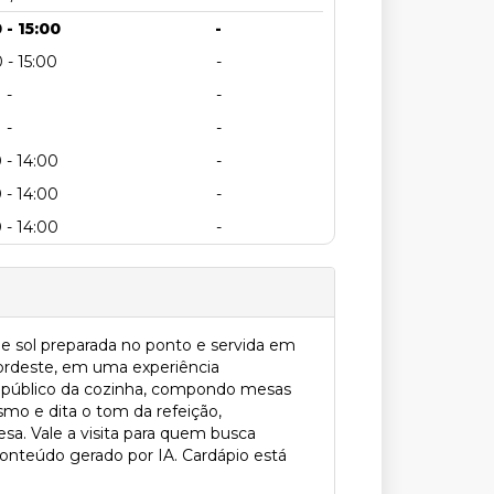
 - 15:00
-
 - 15:00
-
-
-
-
-
 - 14:00
-
 - 14:00
-
 - 14:00
-
de sol preparada no ponto e servida em
Nordeste, em uma experiência
 o público da cozinha, compondo mesas
mo e dita o tom da refeição,
sa. Vale a visita para quem busca
Conteúdo gerado por IA. Cardápio está