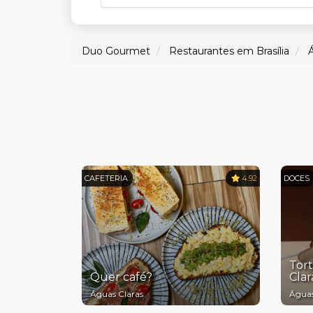
Duo Gourmet
Restaurantes em Brasília
CAFETERIA
4.92
DOCES
Tort
Quer café?
Clar
Águas Claras
Águas