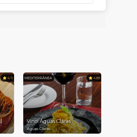
4.11
MEDITERRÂNEA
4.89
)
Vino! Águas Claras
Águas Claras