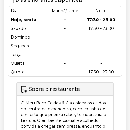
Dia
Manhã/Tarde
Noite
Hoje, sexta
-
17:30 - 23:00
Sábado
-
17:30 - 23:00
Domingo
-
-
Segunda
-
-
Terça
-
-
Quarta
-
-
Quinta
-
17:30 - 23:00
Sobre o restaurante
O Meu Bem Caldos & Cia coloca os caldos
no centro da experiência, com cozinha de
conforto que prioriza sabor, temperatura e
textura. O ambiente casual e acolhedor
convida a chegar sem pressa, enquanto o