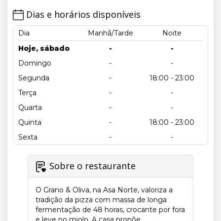
Dias e horários disponíveis
Dia
Manhã/Tarde
Noite
Hoje, sábado
-
-
Domingo
-
-
Segunda
-
18:00 - 23:00
Terça
-
-
Quarta
-
-
Quinta
-
18:00 - 23:00
Sexta
-
-
Sobre o restaurante
O Grano & Oliva, na Asa Norte, valoriza a
tradição da pizza com massa de longa
fermentação de 48 horas, crocante por fora
e leve no miolo. A casa propõe