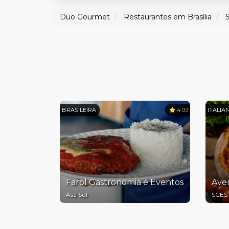
Duo Gourmet
Restaurantes em Brasília
BRASILEIRA
4.93
ITALIA
Farol Gastronomia e Eventos
Ave
Asa Sul
SCES