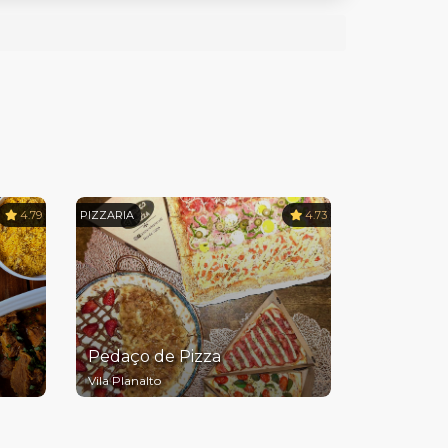
4.79
PIZZARIA
4.73
Pedaço de Pizza
Vila Planalto