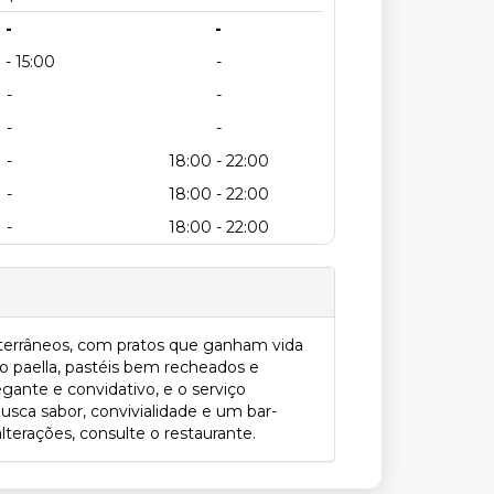
-
-
 - 15:00
-
-
-
-
-
-
18:00 - 22:00
-
18:00 - 22:00
-
18:00 - 22:00
diterrâneos, com pratos que ganham vida
 paella, pastéis bem recheados e
gante e convidativo, e o serviço
usca sabor, convivialidade e um bar-
terações, consulte o restaurante.