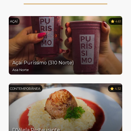
AÇAÍ
4.61
Açaí Puríssimo (310 Norte)
Asa Norte
CONTEMPORÂNEA
4.52
D'Vilela Restaurante