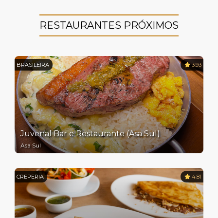
RESTAURANTES PRÓXIMOS
BRASILEIRA
3.93
Juvenal Bar e Restaurante (Asa Sul)
Asa Sul
CREPERIA
4.81