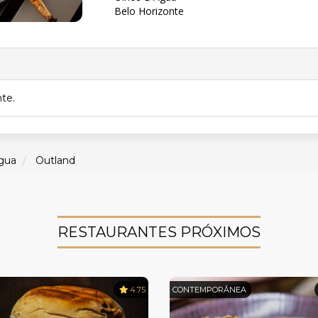
Belo Horizonte
nte.
gua
Outland
RESTAURANTES PRÓXIMOS
4.75
CONTEMPORÂNEA