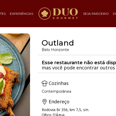
TES
EXPERIÊNCIAS
SEJA PARCEIRO
D
Outland
Belo Horizonte
Esse restaurante não está dis
mas você pode encontrar outros 
Cozinhas
Contemporânea
Endereço
Rodovia Br 356, km 7,5, s/n.
Olhos D’Água