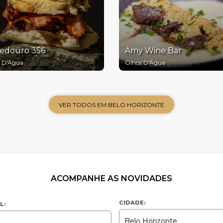
edouro 356
Amy Wine Bar
 D'Água
Olhos D'Água
VER TODOS EM BELO HORIZONTE
ACOMPANHE AS NOVIDADES
CIDADE:
L: