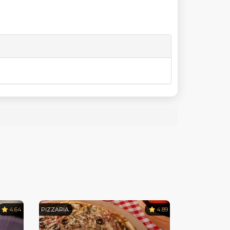
4.64
PIZZARIA
4.89