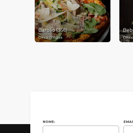
Barolio (356)
Beb
Olhos D'Água
Olhos
NOME:
EMAI