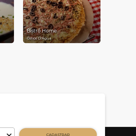
Bistrô Home
Olhos D'Água
CADASTRAR