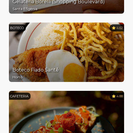
Gelateria Borelli (Shopping Boulevard)
Santa Efigênia
BOTECO
4.62
Boteco Fiado Santê
Horto
CAFETERIA
4.88