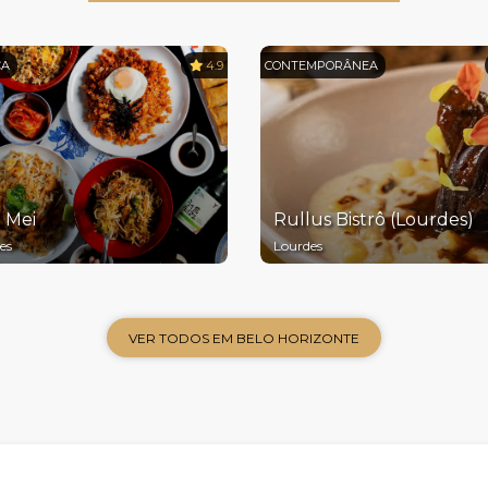
CA
4.9
CONTEMPORÂNEA
 Mei
Rullus Bistrô (Lourdes)
es
Lourdes
VER TODOS EM BELO HORIZONTE