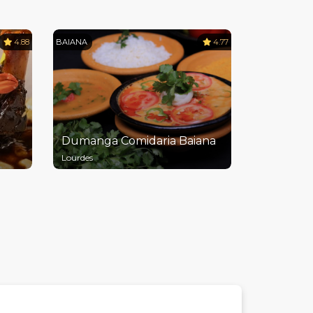
4.88
BAIANA
4.77
Dumanga Comidaria Baiana
Lourdes