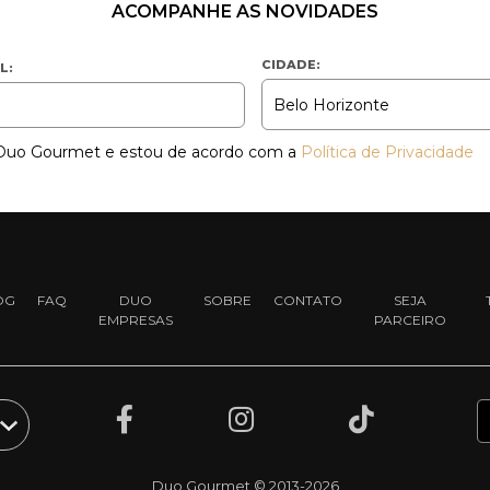
ACOMPANHE AS NOVIDADES
CIDADE:
L:
a Duo Gourmet e estou de acordo com a
Política de Privacidade
OG
FAQ
DUO
SOBRE
CONTATO
SEJA
EMPRESAS
PARCEIRO
Duo Gourmet © 2013-2026