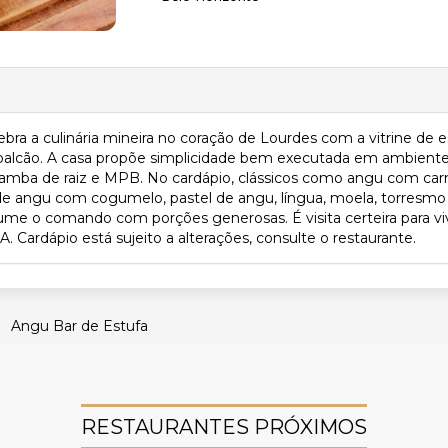
ra a culinária mineira no coração de Lourdes com a vitrine de 
o balcão. A casa propõe simplicidade bem executada em ambient
samba de raiz e MPB. No cardápio, clássicos como angu com car
de angu com cogumelo, pastel de angu, língua, moela, torresmo 
assume o comando com porções generosas. É visita certeira para v
. Cardápio está sujeito a alterações, consulte o restaurante.
Angu Bar de Estufa
RESTAURANTES PRÓXIMOS