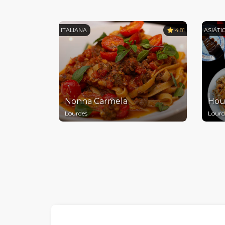
ITALIANA
4.81
ASIÁTI
Nonna Carmela
Hou
Lourdes
Lourd