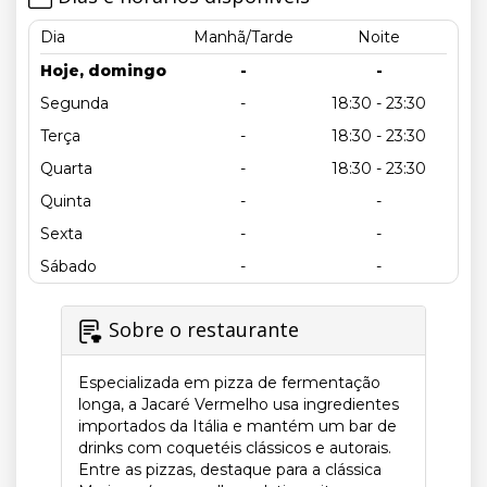
Dia
Manhã/Tarde
Noite
Hoje, domingo
-
-
Segunda
-
18:30 - 23:30
Terça
-
18:30 - 23:30
Quarta
-
18:30 - 23:30
Quinta
-
-
Sexta
-
-
Sábado
-
-
Sobre o restaurante
Especializada em pizza de fermentação
longa, a Jacaré Vermelho usa ingredientes
importados da Itália e mantém um bar de
drinks com coquetéis clássicos e autorais.
Entre as pizzas, destaque para a clássica