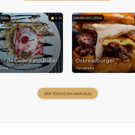
TERIA
4.78
HAMBURGUERIA
os de Goiás (Farolândia)
Oxbreadburger
ândia
Farolândia
VER TODOS EM ARACAJU