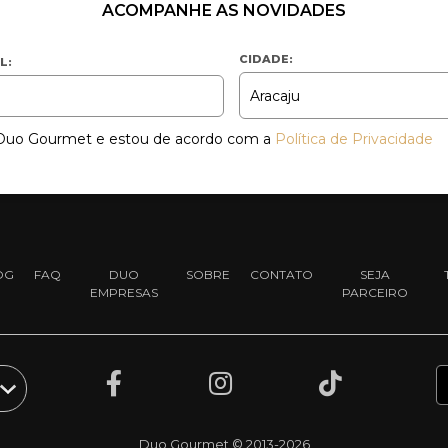
ACOMPANHE AS NOVIDADES
CIDADE:
L:
a Duo Gourmet e estou de acordo com a
Política de Privacidade
OG
FAQ
DUO
SOBRE
CONTATO
SEJA
EMPRESAS
PARCEIRO
Duo Gourmet © 2013-2026