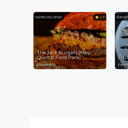
HAMBURGUERIA
4.91
SORVE
The Jack Burgers (Meu
Quintal Food Park)
Frut
Farolândia
Farol