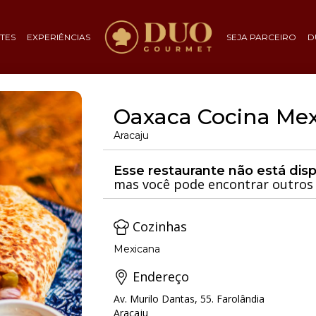
TES
EXPERIÊNCIAS
SEJA PARCEIRO
D
Oaxaca Cocina Me
Aracaju
Esse restaurante não está dis
mas você pode encontrar outros 
Cozinhas
Mexicana
Endereço
Av. Murilo Dantas, 55. Farolândia
Aracaju