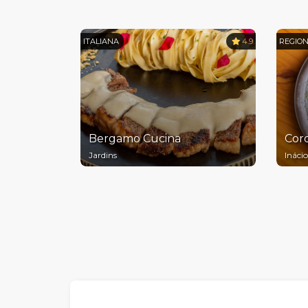
ITALIANA
4.9
REGIO
Bergamo Cucina
Cord
Jardins
Ináci