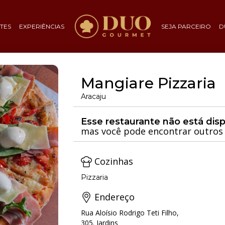
TES
EXPERIÊNCIAS
SEJA PARCEIRO
D
Mangiare Pizzaria
Aracaju
Esse restaurante não está dis
mas você pode encontrar outros 
Cozinhas
Pizzaria
Endereço
Rua Aloísio Rodrigo Teti Filho,
305. Jardins