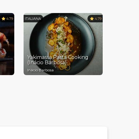
4.79
ITALIANA
4.79
Yakimassa Pasta Cooking
(Inácio Barbosa)
Inácio Barbosa