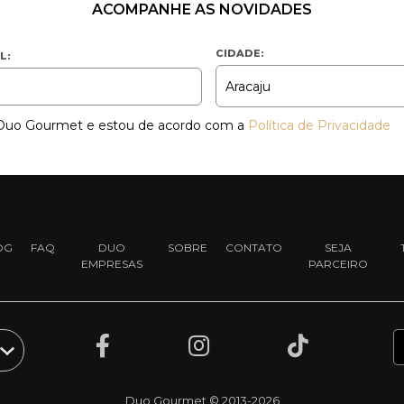
ACOMPANHE AS NOVIDADES
CIDADE:
L:
a Duo Gourmet e estou de acordo com a
Política de Privacidade
OG
FAQ
DUO
SOBRE
CONTATO
SEJA
EMPRESAS
PARCEIRO
Duo Gourmet © 2013-2026