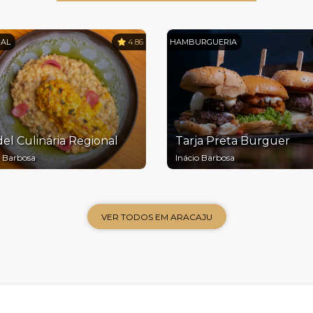
NAL
4.86
HAMBURGUERIA
el Culinária Regional
Tarja Preta Burguer
o Barbosa
Inácio Barbosa
VER TODOS EM ARACAJU