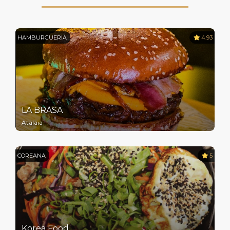
HAMBURGUERIA
4.93
LA BRASA
Atalaia
COREANA
5
Korea Food